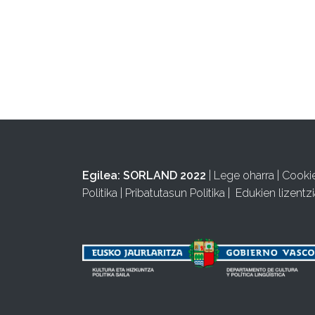
Egilea:
SORLAND 2022
|
Lege oharra
|
Cooki
Politika
|
Pribatutasun Politika
|
Edukien lizentzi