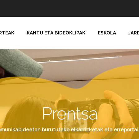
RTEAK
KANTU ETA BIDEOKLIPAK
ESKOLA
JAR
Prentsa
munikabideetan burututako elkarrizketak eta erreporta