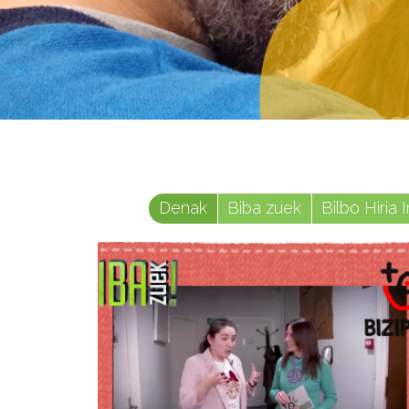
Denak
Biba zuek
Bilbo Hiria I
Uztaila 9, 2026
Biba Zuek!
saioan Biak
bat elkarteko
kideak Anabel