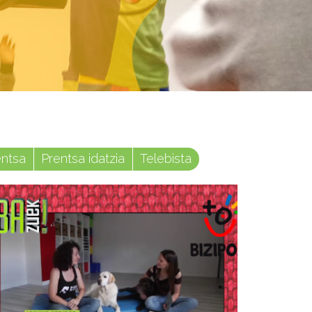
entsa
Prentsa idatzia
Telebista