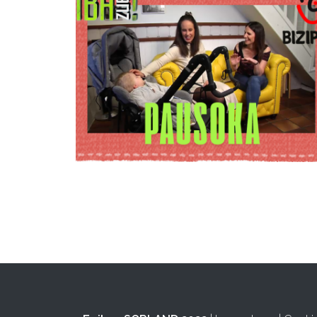
Biba Zuek!
saioan
Oporrak
bakean
elkarteko
kideak Anabel
Arraizarekin