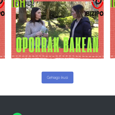
Biba Zuek!
saioan Ndank
Ndank
elkarteko
kideak Anabel
Arraizarekin
Gehiago ikusi