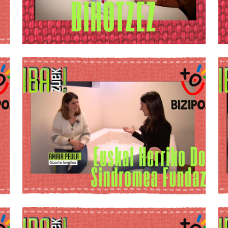
Arraizarekin
Uztaila 9, 2026
Biba Zuek!
saioan Ume
Alaia
elkarteko
kideak Anabel
Arraizarekin
Uztaila 9, 2026