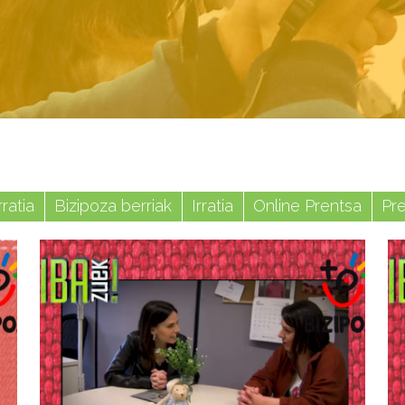
rratia
Bizipoza berriak
Irratia
Online Prentsa
Pr
Uztaila 9, 2026
Biba Zuek!
saioan Biak
bat elkarteko
kideak Anabel