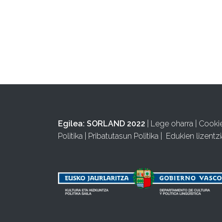
Egilea:
SORLAND 2022
|
Lege oharra
|
Cooki
Politika
|
Pribatutasun Politika
|
Edukien lizentzi