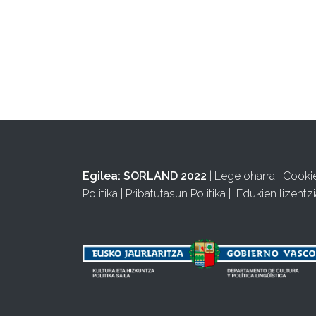
Egilea:
SORLAND 2022
|
Lege oharra
|
Cooki
Politika
|
Pribatutasun Politika
|
Edukien lizentzi