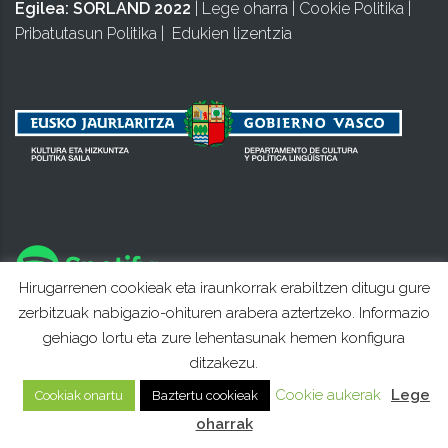
Egilea:
SORLAND 2022
|
Lege oharra
|
Cookie Politika
|
Pribatutasun Politika
|
Edukien lizentzia
Hirugarrenen cookieak eta iraunkorrak erabiltzen ditugu gure
zerbitzuak nabigazio-ohituren arabera aztertzeko. Informazio
gehiago lortu eta zure lehentasunak hemen konfigura
ditzakezu.
Cookie aukerak
Lege
Cookiak onartu
Baztertu cookieak
oharrak