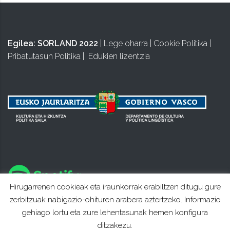
Egilea:
SORLAND 2022
|
Lege oharra
|
Cookie Politika
|
Pribatutasun Politika
|
Edukien lizentzia
Hirugarrenen cookieak eta iraunkorrak erabiltzen ditugu gure
zerbitzuak nabigazio-ohituren arabera aztertzeko. Informazio
gehiago lortu eta zure lehentasunak hemen konfigura
ditzakezu.