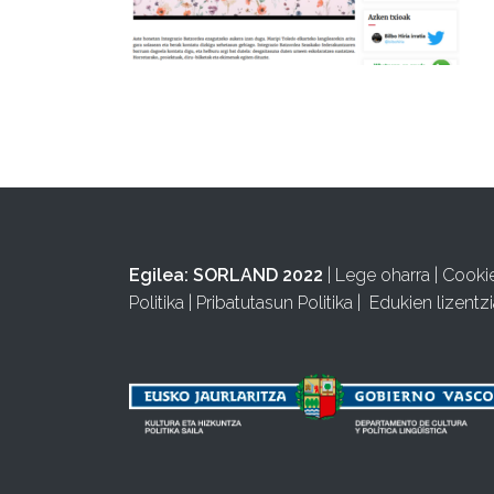
Egilea:
SORLAND 2022
|
Lege oharra
|
Cooki
Politika
|
Pribatutasun Politika
|
Edukien lizentzi