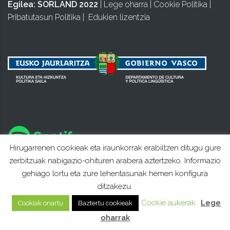
Egilea:
SORLAND 2022
|
Lege oharra
|
Cookie Politika
|
Pribatutasun Politika
|
Edukien lizentzia
Hirugarrenen cookieak eta iraunkorrak erabiltzen ditugu gure
zerbitzuak nabigazio-ohituren arabera aztertzeko. Informazio
gehiago lortu eta zure lehentasunak hemen konfigura
ditzakezu.
Cookie aukerak
Lege
Cookiak onartu
Baztertu cookieak
oharrak