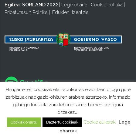
Egilea:
SORLAND 2022
|
Lege oharra
|
Cookie Politika
|
Pribatutasun Politika
|
Edukien lizentzia
Hirugarrenen cookieak eta iraunkorrak erabiltzen ditugu gure
zerbitzuak nabigazio-ohituren arabera aztertzeko. Informazio
gehiago lortu eta zure lehentasunak hemen konfigura
ditzakezu.
Cookie aukerak
Lege
Cookiak onartu
Baztertu cookieak
oharrak