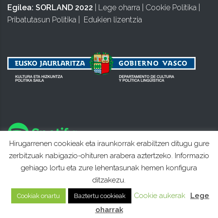
Egilea:
SORLAND 2022
|
Lege oharra
|
Cookie Politika
|
Pribatutasun Politika
|
Edukien lizentzia
Hirugarrenen cookieak eta iraunkorrak erabiltzen ditugu gure
zerbitzuak nabigazio-ohituren arabera aztertzeko. Informazio
gehiago lortu eta zure lehentasunak hemen konfigura
ditzakezu.
Cookie aukerak
Lege
Cookiak onartu
Baztertu cookieak
oharrak