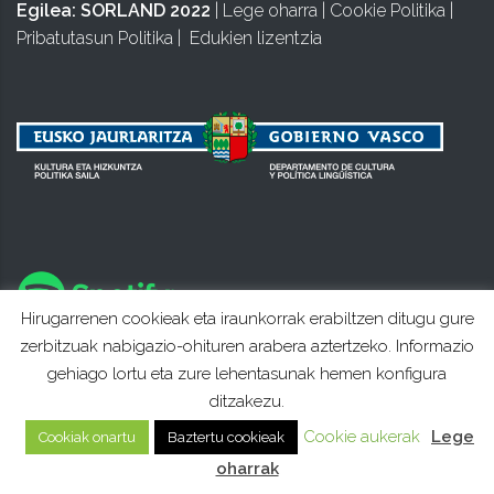
Egilea:
SORLAND 2022
|
Lege oharra
|
Cookie Politika
|
Pribatutasun Politika
|
Edukien lizentzia
Hirugarrenen cookieak eta iraunkorrak erabiltzen ditugu gure
zerbitzuak nabigazio-ohituren arabera aztertzeko. Informazio
gehiago lortu eta zure lehentasunak hemen konfigura
ditzakezu.
Cookie aukerak
Lege
Cookiak onartu
Baztertu cookieak
oharrak