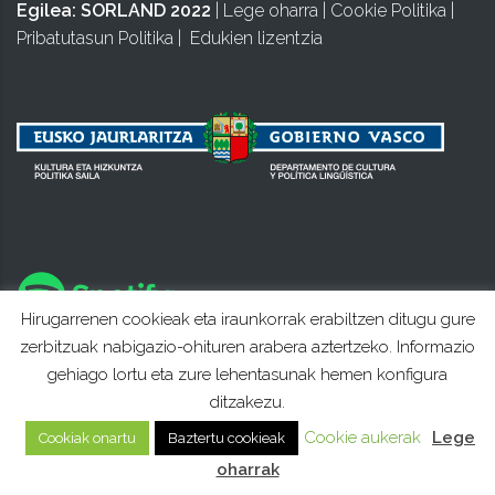
Egilea:
SORLAND 2022
|
Lege oharra
|
Cookie Politika
|
Pribatutasun Politika
|
Edukien lizentzia
Hirugarrenen cookieak eta iraunkorrak erabiltzen ditugu gure
zerbitzuak nabigazio-ohituren arabera aztertzeko. Informazio
gehiago lortu eta zure lehentasunak hemen konfigura
ditzakezu.
Cookie aukerak
Lege
Cookiak onartu
Baztertu cookieak
oharrak