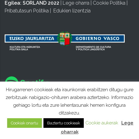
Egilea:
SORLAND 2022
|
Lege oharra
|
Cookie Politika
|
Pribatutasun Politika
|
Edukien lizentzia
Hirugarrenen cookieak eta iraunkorrak erabiltzen ditugu gure
zerbitzuak nabigazio-ohituren arabera aztertzeko. Informazio
gehiago lortu eta zure lehentasunak hemen konfigura
ditzakezu.
Cookie aukerak
Lege
Cookiak onartu
Baztertu cookieak
oharrak