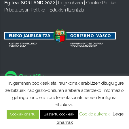
Egilea:
SORLAND 2022
|
Lege oharra
|
Cookie Politika
|
Pribatutasun Politika
|
Edukien lizentzia
Hirugarrenen cookieak eta iraunkorrak erabiltzen ditugu gure
zerbitzuak nabigazio-ohituren arabera aztertzeko. Informazio
gehiago lortu eta zure lehentasunak hemen konfigura
ditzakezu.
Cookie aukerak
Lege
Cookiak onartu
Baztertu cookieak
oharrak