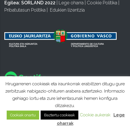
Egilea:
SORLAND 2022
|
Lege oharra
|
Cookie Politika
|
Pribatutasun Politika
|
Edukien lizentzia
Hirugarrenen cookieak eta iraunkorrak erabiltzen ditugu gure
zerbitzuak nabigazio-ohituren arabera aztertzeko. Informazio
gehiago lortu eta zure lehentasunak hemen konfigura
ditzakezu.
Cookie aukerak
Lege
Cookiak onartu
Baztertu cookieak
oharrak