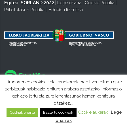
Egilea:
SORLAND 2022
|
Lege oharra
|
Cookie Politika
|
Pribatutasun Politika
|
Edukien lizentzia
Hirugarrenen cookieak eta iraunkorrak erabiltzen ditugu gure
zerbitzuak nabigazio-ohituren arabera aztertzeko. Informazio
gehiago lortu eta zure lehentasunak hemen konfigura
ditzakezu.
Cookie aukerak
Lege
Cookiak onartu
Baztertu cookieak
oharrak