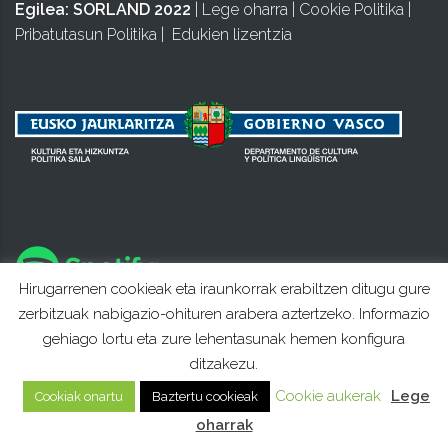
Egilea:
SORLAND 2022
|
Lege oharra
|
Cookie Politika
|
Pribatutasun Politika
|
Edukien lizentzia
Hirugarrenen cookieak eta iraunkorrak erabiltzen ditugu gure
zerbitzuak nabigazio-ohituren arabera aztertzeko. Informazio
gehiago lortu eta zure lehentasunak hemen konfigura
ditzakezu.
Cookie aukerak
Lege
Cookiak onartu
Baztertu cookieak
oharrak