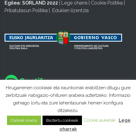
Egilea:
SORLAND 2022
|
Lege oharra
|
Cookie Politika
|
Pribatutasun Politika
|
Edukien lizentzia
Hirugarrenen cookieak eta iraunkorrak erabiltzen ditugu gure
zerbitzuak nabigazio-ohituren arabera aztertzeko. Informazio
gehiago lortu eta zure lehentasunak hemen konfigura
ditzakezu.
Cookie aukerak
Lege
Cookiak onartu
Baztertu cookieak
oharrak