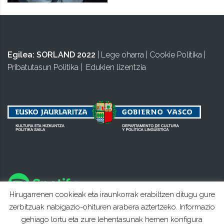
Egilea:
SORLAND 2022
|
Lege oharra
|
Cookie Politika
|
Pribatutasun Politika
|
Edukien lizentzia
Hirugarrenen cookieak eta iraunkorrak erabiltzen ditugu gure
zerbitzuak nabigazio-ohituren arabera aztertzeko. Informazio
gehiago lortu eta zure lehentasunak hemen konfigura