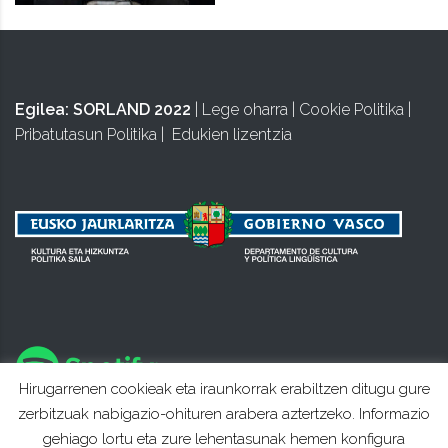
Egilea:
SORLAND 2022
|
Lege oharra
|
Cookie Politika
|
Pribatutasun Politika
|
Edukien lizentzia
Hirugarrenen cookieak eta iraunkorrak erabiltzen ditugu gure
zerbitzuak nabigazio-ohituren arabera aztertzeko. Informazio
gehiago lortu eta zure lehentasunak hemen konfigura