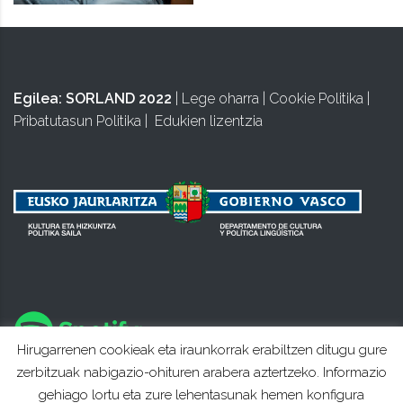
Egilea:
SORLAND 2022
|
Lege oharra
|
Cookie Politika
|
Pribatutasun Politika
|
Edukien lizentzia
Hirugarrenen cookieak eta iraunkorrak erabiltzen ditugu gure
zerbitzuak nabigazio-ohituren arabera aztertzeko. Informazio
gehiago lortu eta zure lehentasunak hemen konfigura