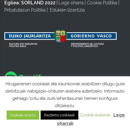
Egilea:
SORLAND 2022
|
Lege oharra
|
Cookie Politika
|
Pribatutasun Politika
|
Edukien lizentzia
Hirugarrenen cookieak eta iraunkorrak erabiltzen ditugu gure
zerbitzuak nabigazio-ohituren arabera aztertzeko. Informazio
gehiago lortu eta zure lehentasunak hemen konfigura
ditzakezu.
Cookie aukerak
Lege
Cookiak onartu
Baztertu cookieak
oharrak