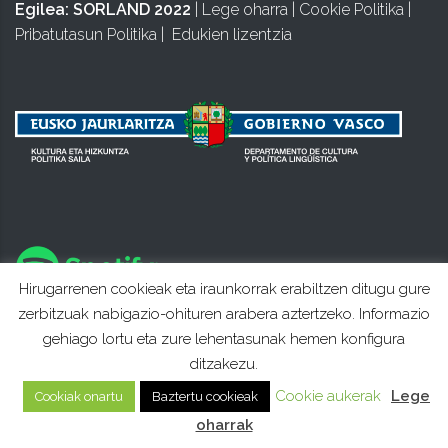
Egilea:
SORLAND 2022
|
Lege oharra
|
Cookie Politika
|
Pribatutasun Politika
|
Edukien lizentzia
Hirugarrenen cookieak eta iraunkorrak erabiltzen ditugu gure
zerbitzuak nabigazio-ohituren arabera aztertzeko. Informazio
gehiago lortu eta zure lehentasunak hemen konfigura
ditzakezu.
Cookie aukerak
Lege
Cookiak onartu
Baztertu cookieak
oharrak