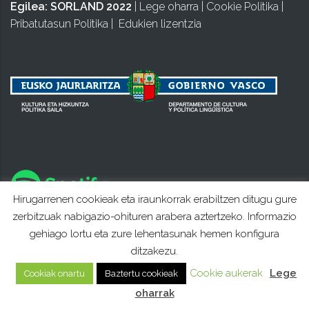
Egilea:
SORLAND 2022
|
Lege oharra
|
Cookie Politika
|
Pribatutasun Politika
|
Edukien lizentzia
Hirugarrenen cookieak eta iraunkorrak erabiltzen ditugu gure
zerbitzuak nabigazio-ohituren arabera aztertzeko. Informazio
gehiago lortu eta zure lehentasunak hemen konfigura
ditzakezu.
Cookie aukerak
Lege
Cookiak onartu
Baztertu cookieak
oharrak