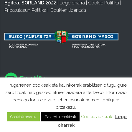
Egilea:
SORLAND 2022
|
Lege oharra
|
Cookie Politika
|
Pribatutasun Politika
|
Edukien lizentzia
Hirugarrenen cookieak eta iraunkorrak erabiltzen ditugu gure
zerbitzuak nabigazio-ohituren arabera aztertzeko. Informazio
gehiago lortu eta zure lehentasunak hemen konfigura
ditzakezu.
Cookie aukerak
Lege
Cookiak onartu
Baztertu cookieak
oharrak