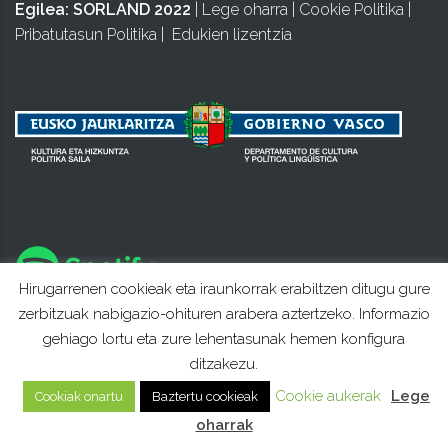
Egilea:
SORLAND 2022
|
Lege oharra
|
Cookie Politika
|
Pribatutasun Politika
|
Edukien lizentzia
Hirugarrenen cookieak eta iraunkorrak erabiltzen ditugu gure
zerbitzuak nabigazio-ohituren arabera aztertzeko. Informazio
gehiago lortu eta zure lehentasunak hemen konfigura
ditzakezu.
Cookie aukerak
Lege
Cookiak onartu
Baztertu cookieak
oharrak