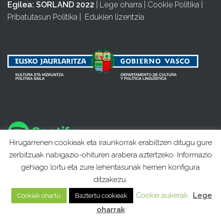
Egilea:
SORLAND 2022
|
Lege oharra
|
Cookie Politika
|
Pribatutasun Politika
|
Edukien lizentzia
Hirugarrenen cookieak eta iraunkorrak erabiltzen ditugu gure
zerbitzuak nabigazio-ohituren arabera aztertzeko. Informazio
gehiago lortu eta zure lehentasunak hemen konfigura
ditzakezu.
Cookie aukerak
Lege
Cookiak onartu
Baztertu cookieak
oharrak