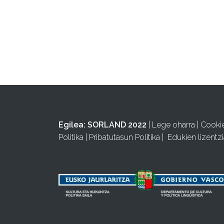
Egilea:
SORLAND 2022
|
Lege oharra
|
Cooki
Politika
|
Pribatutasun Politika
|
Edukien lizentzi