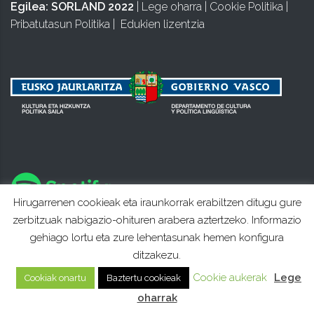
Egilea:
SORLAND 2022
|
Lege oharra
|
Cookie Politika
|
Pribatutasun Politika
|
Edukien lizentzia
Hirugarrenen cookieak eta iraunkorrak erabiltzen ditugu gure
zerbitzuak nabigazio-ohituren arabera aztertzeko. Informazio
gehiago lortu eta zure lehentasunak hemen konfigura
ditzakezu.
Cookie aukerak
Lege
Cookiak onartu
Baztertu cookieak
oharrak