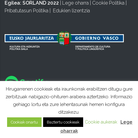
Egilea:
SORLAND 2022
|
Lege oharra
|
Cookie Politika
|
Pribatutasun Politika
|
Edukien lizentzia
Hirugarrenen cookieak eta iraunkorrak erabiltzen ditugu gure
zerbitzuak nabigazio-ohituren arabera aztertzeko. Informazio
gehiago lortu eta zure lehentasunak hemen konfigura
ditzakezu.
Cookie aukerak
Lege
Cookiak onartu
Baztertu cookieak
oharrak