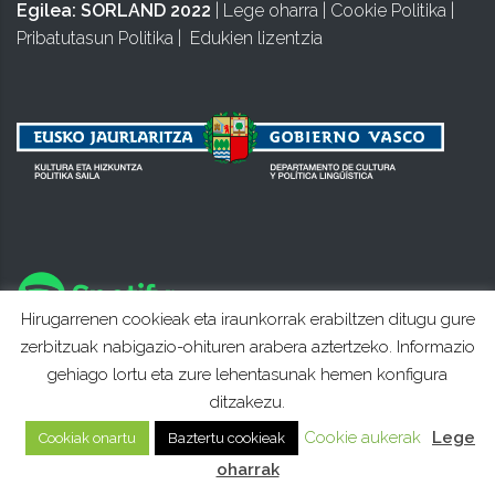
Egilea:
SORLAND 2022
|
Lege oharra
|
Cookie Politika
|
Pribatutasun Politika
|
Edukien lizentzia
Hirugarrenen cookieak eta iraunkorrak erabiltzen ditugu gure
zerbitzuak nabigazio-ohituren arabera aztertzeko. Informazio
gehiago lortu eta zure lehentasunak hemen konfigura
ditzakezu.
Cookie aukerak
Lege
Cookiak onartu
Baztertu cookieak
oharrak