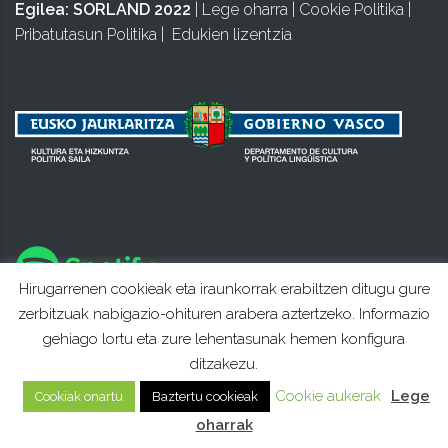
Egilea:
SORLAND 2022
|
Lege oharra
|
Cookie Politika
|
Pribatutasun Politika
|
Edukien lizentzia
Hirugarrenen cookieak eta iraunkorrak erabiltzen ditugu gure
zerbitzuak nabigazio-ohituren arabera aztertzeko. Informazio
gehiago lortu eta zure lehentasunak hemen konfigura
ditzakezu.
Cookie aukerak
Lege
Cookiak onartu
Baztertu cookieak
oharrak