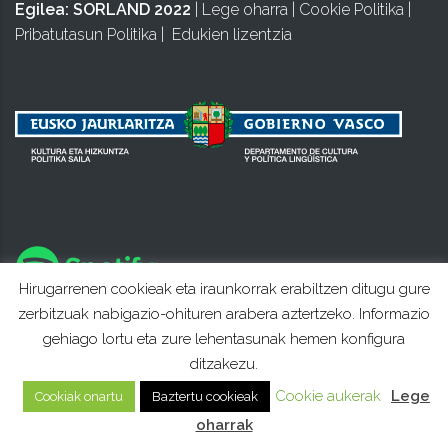
Egilea:
SORLAND 2022
|
Lege oharra
|
Cookie Politika
|
Pribatutasun Politika
|
Edukien lizentzia
Hirugarrenen cookieak eta iraunkorrak erabiltzen ditugu gure
zerbitzuak nabigazio-ohituren arabera aztertzeko. Informazio
gehiago lortu eta zure lehentasunak hemen konfigura
ditzakezu.
Cookie aukerak
Lege
Cookiak onartu
Baztertu cookieak
oharrak