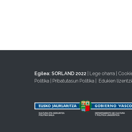
Egilea:
SORLAND 2022
|
Lege oharra
|
Cooki
Politika
|
Pribatutasun Politika
|
Edukien lizentzi