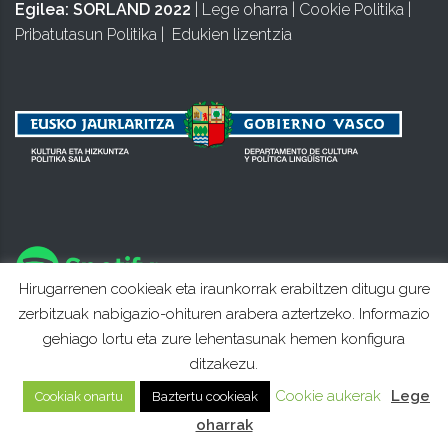
Egilea:
SORLAND 2022
|
Lege oharra
|
Cookie Politika
|
Pribatutasun Politika
|
Edukien lizentzia
Hirugarrenen cookieak eta iraunkorrak erabiltzen ditugu gure
zerbitzuak nabigazio-ohituren arabera aztertzeko. Informazio
gehiago lortu eta zure lehentasunak hemen konfigura
ditzakezu.
Cookie aukerak
Lege
Cookiak onartu
Baztertu cookieak
oharrak