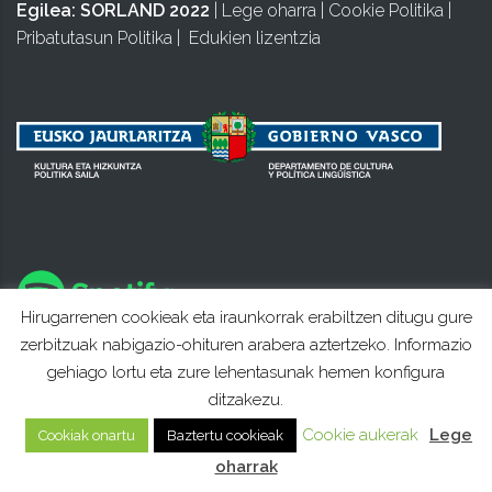
Egilea:
SORLAND 2022
|
Lege oharra
|
Cookie Politika
|
Pribatutasun Politika
|
Edukien lizentzia
Hirugarrenen cookieak eta iraunkorrak erabiltzen ditugu gure
zerbitzuak nabigazio-ohituren arabera aztertzeko. Informazio
gehiago lortu eta zure lehentasunak hemen konfigura
ditzakezu.
Cookie aukerak
Lege
Cookiak onartu
Baztertu cookieak
oharrak