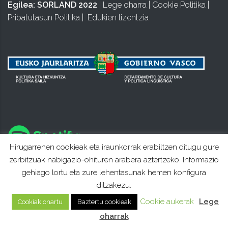
Egilea:
SORLAND 2022
|
Lege oharra
|
Cookie Politika
|
Pribatutasun Politika
|
Edukien lizentzia
Hirugarrenen cookieak eta iraunkorrak erabiltzen ditugu gure
zerbitzuak nabigazio-ohituren arabera aztertzeko. Informazio
gehiago lortu eta zure lehentasunak hemen konfigura
ditzakezu.
Cookie aukerak
Lege
Cookiak onartu
Baztertu cookieak
oharrak