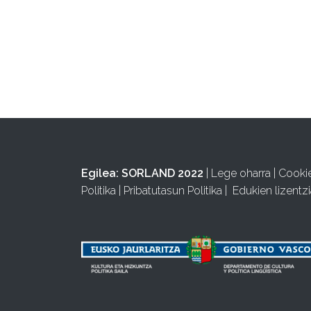
Egilea:
SORLAND 2022
|
Lege oharra
|
Cooki
Politika
|
Pribatutasun Politika
|
Edukien lizentzi