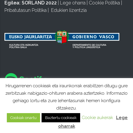
Egilea:
SORLAND 2022
|
Lege oharra
|
Cookie Politika
|
Pribatutasun Politika
|
Edukien lizentzia
Hirugarrenen cookieak eta iraunkorrak erabiltzen ditugu gure
zerbitzuak nabigazio-ohituren arabera aztertzeko. Informazio
gehiago lortu eta zure lehentasunak hemen konfigura
ditzakezu.
Cookie aukerak
Lege
Cookiak onartu
Baztertu cookieak
oharrak