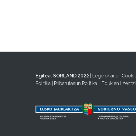
Egilea:
SORLAND 2022
|
Lege oharra
|
Cooki
Politika
|
Pribatutasun Politika
|
Edukien lizentzi