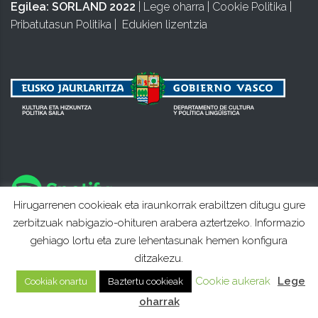
Egilea:
SORLAND 2022
|
Lege oharra
|
Cookie Politika
|
Pribatutasun Politika
|
Edukien lizentzia
Hirugarrenen cookieak eta iraunkorrak erabiltzen ditugu gure
zerbitzuak nabigazio-ohituren arabera aztertzeko. Informazio
gehiago lortu eta zure lehentasunak hemen konfigura
ditzakezu.
Cookie aukerak
Lege
Cookiak onartu
Baztertu cookieak
oharrak