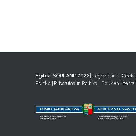
Egilea:
SORLAND 2022
|
Lege oharra
|
Cooki
Politika
|
Pribatutasun Politika
|
Edukien lizentzi