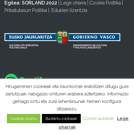
Egilea:
SORLAND 2022
|
Lege oharra
|
Cookie Politika
|
Pribatutasun Politika
|
Edukien lizentzia
Hirugarrenen cookieak eta iraunkorrak erabiltzen ditugu gure
zerbitzuak nabigazio-ohituren arabera aztertzeko. Informazio
gehiago lortu eta zure lehentasunak hemen konfigura
ditzakezu.
Cookie aukerak
Lege
Cookiak onartu
Baztertu cookieak
oharrak