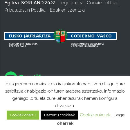
Egilea:
SORLAND 2022
|
Lege oharra
|
Cookie Politika
|
Pribatutasun Politika
|
Edukien lizentzia
Hirugarrenen cookieak eta iraunkorrak erabiltzen ditugu gure
zerbitzuak nabigazio-ohituren arabera aztertzeko. Informazio
gehiago lortu eta zure lehentasunak hemen konfigura
ditzakezu.
Cookie aukerak
Lege
Cookiak onartu
Baztertu cookieak
oharrak