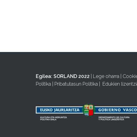
Egilea:
SORLAND 2022
|
Lege oharra
|
Cooki
Politika
|
Pribatutasun Politika
|
Edukien lizentzi