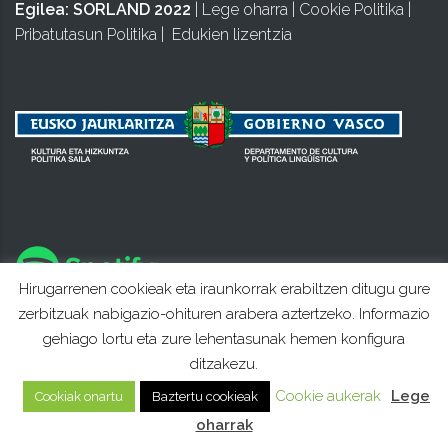
Egilea:
SORLAND 2022
|
Lege oharra
|
Cookie Politika
|
Pribatutasun Politika
|
Edukien lizentzia
Hirugarrenen cookieak eta iraunkorrak erabiltzen ditugu gure
zerbitzuak nabigazio-ohituren arabera aztertzeko. Informazio
gehiago lortu eta zure lehentasunak hemen konfigura
ditzakezu.
Cookie aukerak
Lege
Cookiak onartu
Baztertu cookieak
oharrak