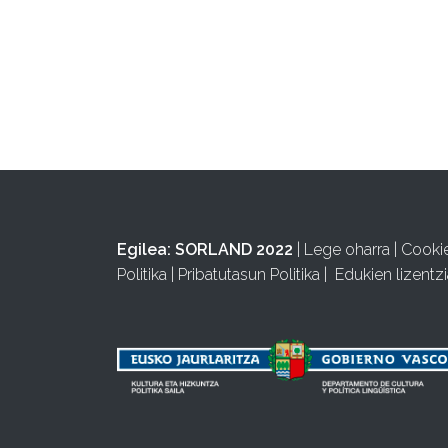
Egilea:
SORLAND 2022
|
Lege oharra
|
Cooki
Politika
|
Pribatutasun Politika
|
Edukien lizentzi