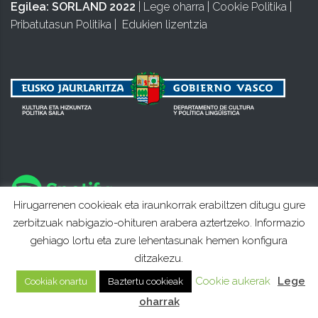
Egilea:
SORLAND 2022
|
Lege oharra
|
Cookie Politika
|
Pribatutasun Politika
|
Edukien lizentzia
Hirugarrenen cookieak eta iraunkorrak erabiltzen ditugu gure
zerbitzuak nabigazio-ohituren arabera aztertzeko. Informazio
gehiago lortu eta zure lehentasunak hemen konfigura
ditzakezu.
Cookie aukerak
Lege
Cookiak onartu
Baztertu cookieak
oharrak