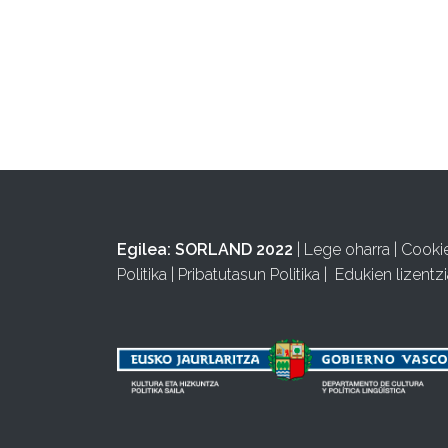
Egilea:
SORLAND 2022
|
Lege oharra
|
Cooki
Politika
|
Pribatutasun Politika
|
Edukien lizentzi