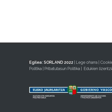
Egilea:
SORLAND 2022
|
Lege oharra
|
Cooki
Politika
|
Pribatutasun Politika
|
Edukien lizentzi